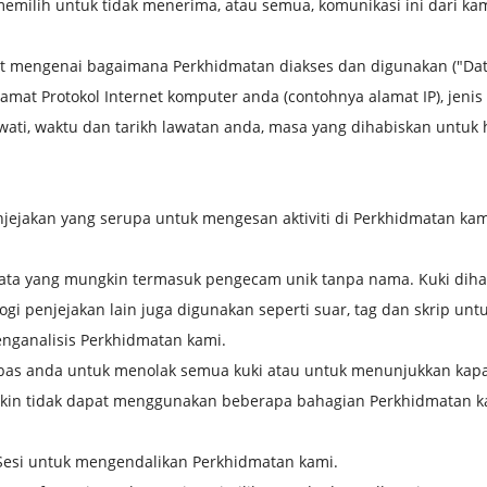
emilih untuk tidak menerima, atau semua, komunikasi ini dari k
mengenai bagaimana Perkhidmatan diakses dan digunakan ("Dat
at Protokol Internet komputer anda (contohnya alamat IP), jeni
ati, waktu dan tarikh lawatan anda, masa yang dihabiskan untuk
njejakan yang serupa untuk mengesan aktiviti di Perkhidmatan 
l data yang mungkin termasuk pengecam unik tanpa nama. Kuki dih
ogi penjejakan lain juga digunakan seperti suar, tag dan skrip
ganalisis Perkhidmatan kami.
s anda untuk menolak semua kuki atau untuk menunjukkan kapa
gkin tidak dapat menggunakan beberapa bahagian Perkhidmatan k
esi untuk mengendalikan Perkhidmatan kami.