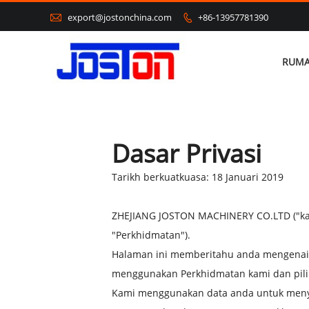

export@jostonchina.com
+86-13957781390

RUM
Dasar Privasi
Tarikh berkuatkuasa: 18 Januari 2019
ZHEJIANG JOSTON MACHINERY CO.LTD ("kami
"Perkhidmatan").
Halaman ini memberitahu anda mengenai
menggunakan Perkhidmatan kami dan pilih
Kami menggunakan data anda untuk meny