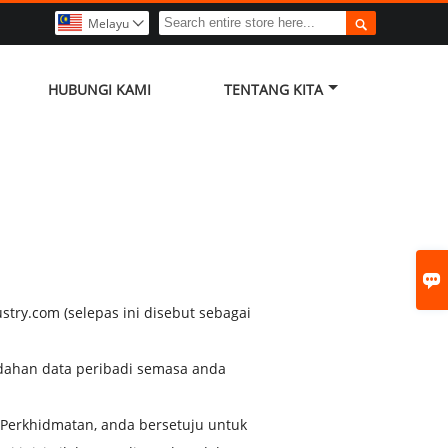

Melayu

HUBUNGI KAMI
TENTANG KITA

ry.com (selepas ini disebut sebagai
ahan data peribadi semasa anda
erkhidmatan, anda bersetuju untuk