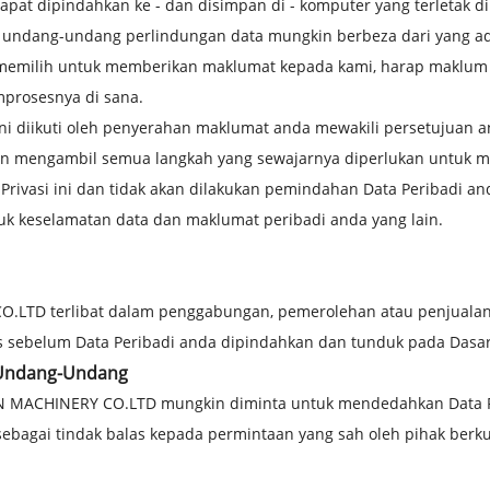
pat dipindahkan ke - dan disimpan di - komputer yang terletak di 
 undang-undang perlindungan data mungkin berbeza dari yang ad
n memilih untuk memberikan maklumat kepada kami, harap maklu
mprosesnya di sana.
ini diikuti oleh penyerahan maklumat anda mewakili persetujuan
 mengambil semua langkah yang sewajarnya diperlukan untuk m
rivasi ini dan tidak akan dilakukan pemindahan Data Peribadi an
k keselamatan data dan maklumat peribadi anda yang lain.
.LTD terlibat dalam penggabungan, pemerolehan atau penjualan 
 sebelum Data Peribadi anda dipindahkan dan tunduk pada Dasar 
 Undang-Undang
N MACHINERY CO.LTD mungkin diminta untuk mendedahkan Data Pe
ebagai tindak balas kepada permintaan yang sah oleh pihak be