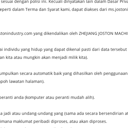
ai dengan polisi ini. Kecuali dinyatakan lain dalam Dasar Privas
perti dalam Terma dan Syarat kami, dapat diakses dari ms.joston
stonindustry.com yang dikendalikan oleh ZHEJIANG JOSTON MACH
 individu yang hidup yang dapat dikenal pasti dari data tersebut
 kita atau mungkin akan menjadi milik kita).
mpulkan secara automatik baik yang dihasilkan oleh penggunaan 
empoh lawatan halaman).
 peranti anda (komputer atau peranti mudah alih).
a jadi atau undang-undang yang (sama ada secara bersendirian 
imana maklumat peribadi diproses, atau akan diproses.