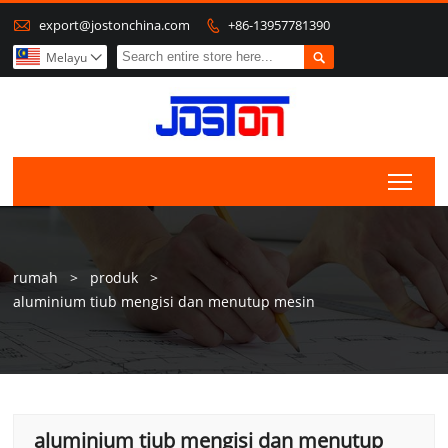

export@jostonchina.com
+86-13957781390


Melayu

Togg
rumah
>
produk
>
aluminium tiub mengisi dan menutup mesin
aluminium tiub mengisi dan menutup