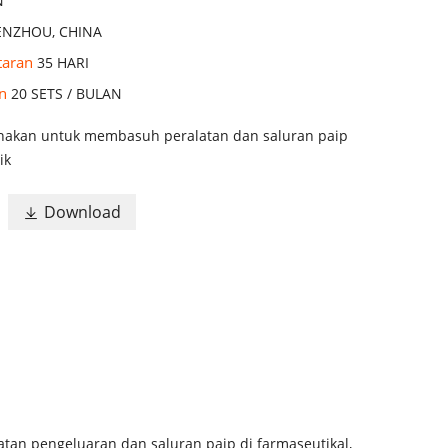
N
NZHOU, CHINA
taran
35 HARI
an
20 SETS / BULAN
unakan untuk membasuh peralatan dan saluran paip
ik
Download

atan pengeluaran dan saluran paip di farmaseutikal,