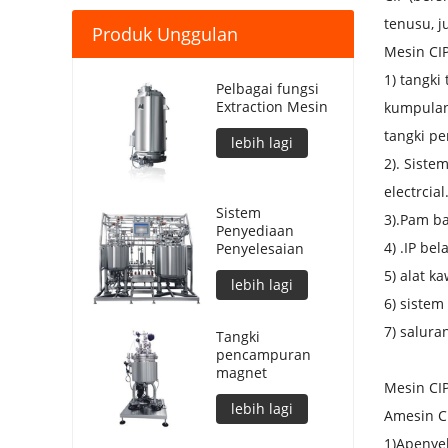
tenusu, j
Produk Unggulan
Mesin CIP
1) tangki
Pelbagai fungsi
Extraction Mesin
kumpulan 
tangki pe
lebih lagi
2). Sist
electrcial
Sistem
3).
Pam ba
Penyediaan
4) .IP be
Penyelesaian
5) alat k
lebih lagi
6) sistem
7) salura
Tangki
pencampuran
magnet
Mesin CI
lebih lagi
A
mesin C
1)
A
penyel