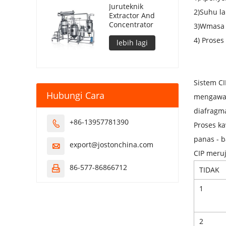
Juruteknik
2)
Suhu la
Extractor And
Concentrator
3)
W
masa 
4) Proses
lebih lagi
Sistem CI
Hubungi Cara
mengawal
diafragma
+86-13957781390

Proses ka
panas - b
export@jostonchina.com

CIP meru
86-577-86866712

TIDAK
1
2