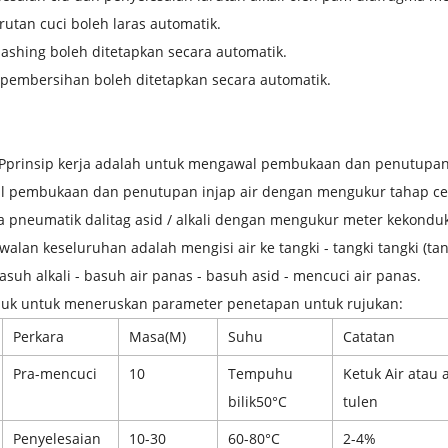
rutan cuci boleh laras automatik.
ashing boleh ditetapkan secara automatik.
 pembersihan boleh ditetapkan secara automatik.
P
prinsip kerja adalah untuk mengawal pembukaan dan penutupan
 pembukaan dan penutupan injap air dengan mengukur tahap ce
 pneumatik dalitag asid / alkali dengan mengukur meter kekonduk
walan keseluruhan adalah mengisi air ke tangki - tangki tangki (tan
asuh alkali - basuh air panas - basuh asid - mencuci air panas.
juk untuk meneruskan parameter penetapan untuk rujukan:
Perkara
Masa
(
M
)
Suhu
Catatan
Pra-mencuci
10
Tempuhu
Ketuk Air atau a
bilik
50
°
C
tulen
Penyelesaian
10-30
60-80
°
C
2-4%