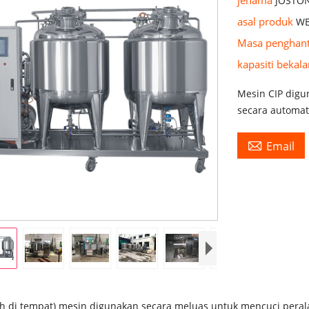
JOSTO
asal produk
WE
Masa penghan
kapasiti bekal
Mesin CIP dig
secara automat

Email
ih di tempat) mesin digunakan secara meluas untuk mencuci peral