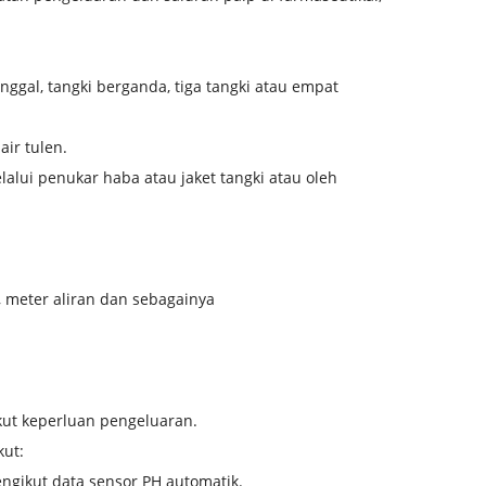
unggal, tangki berganda, tiga tangki atau empat
air tulen.
lui penukar haba atau jaket tangki atau oleh
n, meter aliran dan sebagainya
ut keperluan pengeluaran.
kut:
ngikut data sensor PH automatik.