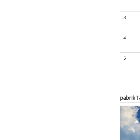
3
4
5
pabrik 