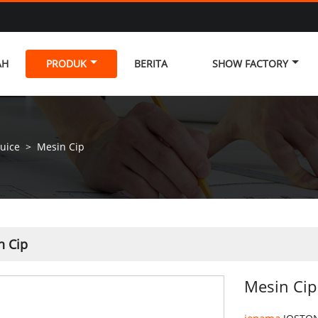
AH
PRODUK
BERITA
SHOW FACTORY
uice
>
Mesin Cip
n Cip
Mesin Cip
jenama