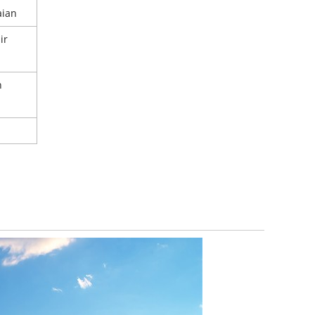
aian
ir
n