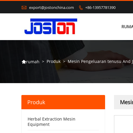

export@jostonchina.com
+86-13957781390

RUM
>
Produk
>
Mesin Pengeluaran tenusu And J
rumah

Produk
Mesi
Herbal Extraction Mesin
Equipment