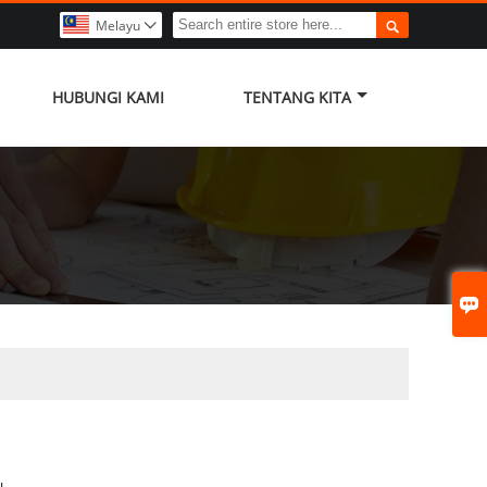

Melayu

HUBUNGI KAMI
TENTANG KITA
