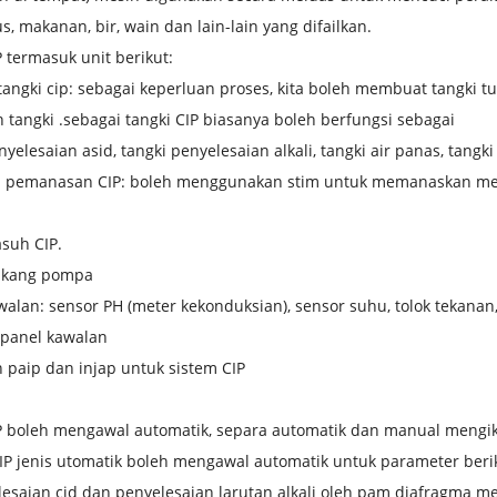
us, makanan, bir, wain dan lain-lain yang difailkan.
 termasuk unit berikut:
 tangki cip: sebagai keperluan proses, kita boleh membuat tangki t
tangki .sebagai tangki CIP biasanya boleh berfungsi sebagai
nyelesaian asid, tangki penyelesaian alkali, tangki air panas, tangki 
em pemanasan CIP: boleh menggunakan stim untuk memanaskan mela
.
suh CIP.
lakang pompa
awalan: sensor PH (meter kekonduksian), sensor suhu, tolok tekana
 panel kawalan
n paip dan injap untuk sistem CIP
P boleh mengawal automatik, separa automatik dan manual mengik
IP jenis utomatik boleh mengawal automatik untuk parameter beri
esaian cid dan penyelesaian larutan alkali oleh pam diafragma me