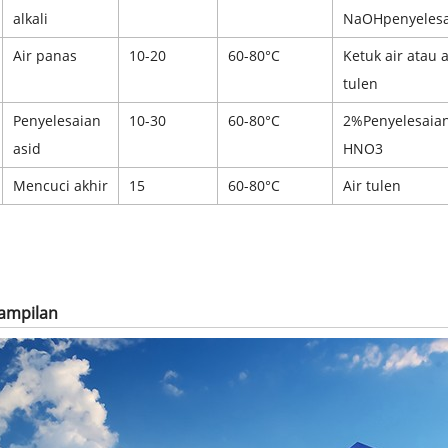
alkali
NaOH
penyeles
Air panas
10-20
60-80
°
C
Ketuk air atau a
tulen
Penyelesaian
10-30
60-80
°
C
2%
Penyelesaia
asid
HNO3
Mencuci akhir
15
60-80
°
C
Air tulen
Tampilan