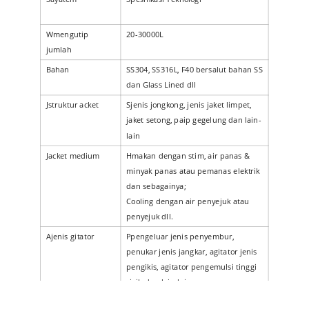
W
mengutip
20-30000L
jumlah
Bahan
SS304, SS316L, F40 bersalut bahan SS
dan Glass Lined dll
J
struktur acket
S
jenis jongkong, jenis jaket limpet,
jaket setong, paip gegelung dan lain-
lain
J
acket medium
H
makan dengan stim, air panas &
minyak panas atau pemanas elektrik
dan sebagainya;
C
ooling dengan air penyejuk atau
penyejuk dll.
A
jenis gitator
P
pengeluar jenis penyembur,
penukar jenis jangkar, agitator jenis
pengikis, agitator pengemulsi tinggi
ricih dan lain-lain
CIP / SIP
T
ank dengan saluran paip boleh