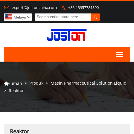

export@jostonchina.com
+86-13957781390


Melayu

Togg
>
Produk
>
Mesin Pharmaceutical Solution Liquid
rumah

>
Reaktor
Reaktor