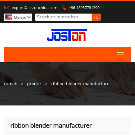

export@jostonchina.com
+86-13957781390


Melayu

Togg
rumah
>
produk
>
ribbon blender manufacturer
ribbon blender manufacturer