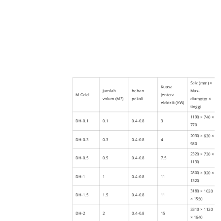
Saiz (mm) ×
Kuasa
Jumlah
beban
Max-
M
Odel
jentera
volum
(M3)
pekali
diameter ×
elektrik
(KW)
tinggi
1190 × 740 ×
DH-0.1
0.1
0.4-0.8
3
770
2030 × 630 ×
DH-0.3
0.3
0.4-0.8
4
980
2320 × 730 ×
DH-0.5
0.5
0.4-0.8
7.5
1130
2800 × 920 ×
DH-1
1
0.4-0.8
11
1320
3180 × 1020
DH-1.5
1.5
0.4-0.8
11
× 1550
3310 × 1120
DH-2
2
0.4-0.8
15
× 1640