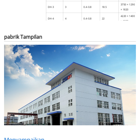
3750 × 1290
DH-3
3
0.4-0.8
18.5
× 1820
4220 × 1400
DH-4
4
0.4-0.8
22
× 1990
4220 × 1500
DH-5
5
0.4-0.8
22
× 2100
pabrik Tampilan
4700 × 1610
DH-6
6
0.4-0.8
30
× 2260
4420 × 2150
DH-8
8
0.4-0.8
37
× 2470
5520 × 2960
DH-10
10
0.4-0.8
45
× 2720
5720 × 3010
DH-12
12
0.4-0.8
45
× 2840
5840 × 3540
DH-15
15
0.4-0.8
55
× 2940
Menyampaikan