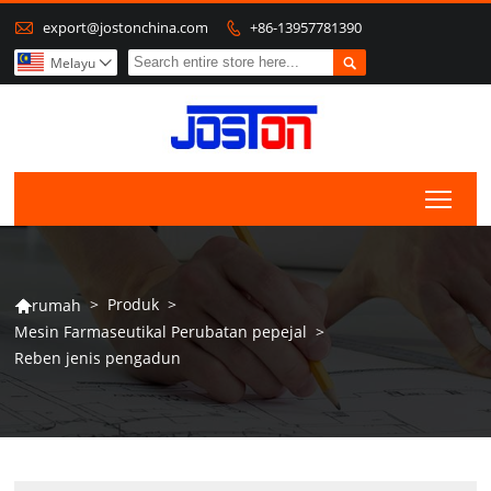

export@jostonchina.com
+86-13957781390


Melayu

Togg
>
Produk
>
rumah

Mesin Farmaseutikal Perubatan pepejal
>
Reben jenis pengadun